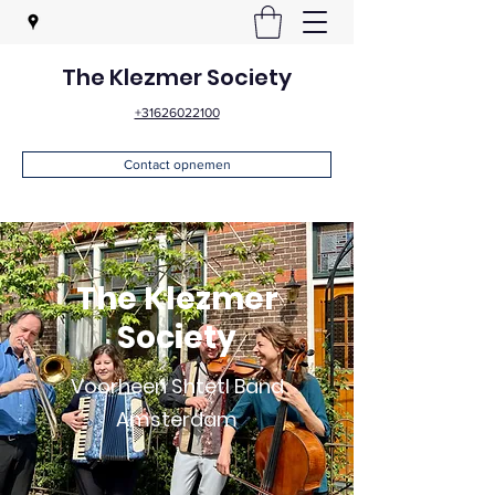
The Klezmer Society
+31626022100
Contact opnemen
The Klezmer
Society
Voorheen Shtetl Band
Amsterdam