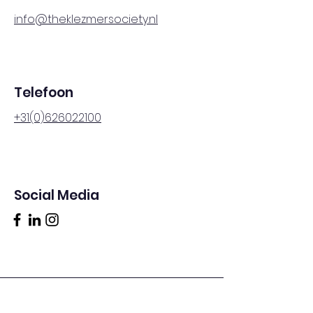
info@theklezmersociety.nl
Telefoon
+31(0)626022100
Social Media