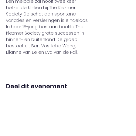
Een melodie zal nooit twee keer 
hetzelfde klinken bij The Klezmer 
Society. De schat aan spontane 
variaties en versieringen is eindeloos. 
In haar 15-jarig bestaan boekte The 
Klezmer Society grote successen in 
binnen- en buitenland. De groep 
bestaat uit Bert Vos, Iefke Wang, 
Elianne van Ee en Eva van de Poll.
Deel dit evenement