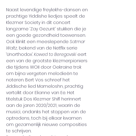
Naast levendige freylekhs-dansen en 
prachtige Yiddishe liedjes speelt de 
Klezmer Society in dit concert 
langzame ‘Zay Gezunt’ stukken die je 
een goede gezondheid toewensen. 
Ook klinkt een meeslepende 
Satmar 
Waltz, 
bekend van de Netflix serie 
‘Unorthodox’. 
Kowed to Beregovski 
eert 
een van de grootste klezmerpioniers 
die tijdens WOII door Oekraine trok 
om bijna vergeten melodieën te 
noteren. Bert Vos schreef het 
Jiddische lied Mameloshn, prachtig 
vertolkt door Elianne van Ee. Het 
titelstuk Dos Klezmer Shifl herinnert 
aan de jaren 2020/2021, waarin de 
musici, ondanks het stoppen van de 
optredens, toch bij elkaar kwamen 
om gezamenlijk nieuwe composities 
te schrijven.